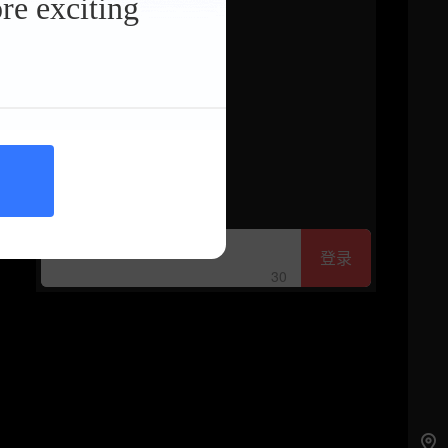
re exciting
登录
30