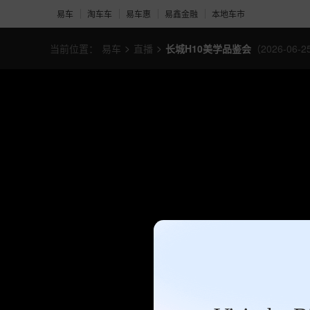
易车
淘车车
易车惠
易鑫金融
本地车市
>
>
当前位置：
易车
直播
长城H10美学品鉴会
（2026-06-2