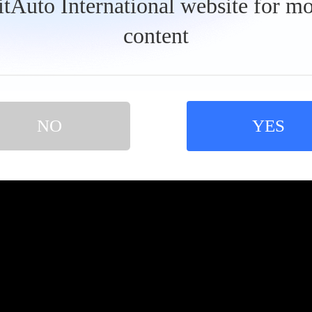
BitAuto International website for mo
content
NO
YES