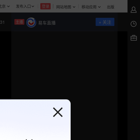
北京
发布入口
登录
网站地图
移动应用
出版
31
+ 关注
主播
易车直播