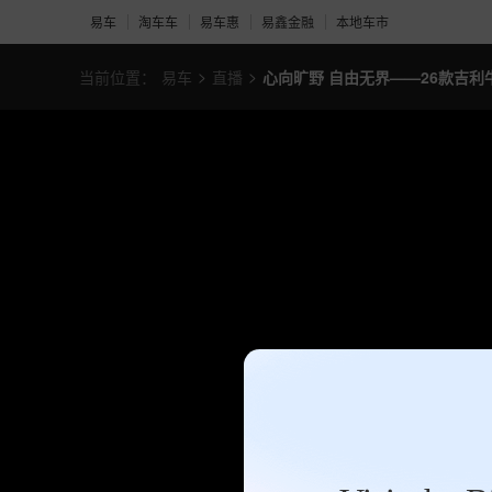
易车
淘车车
易车惠
易鑫金融
本地车市
>
>
当前位置：
易车
直播
心向旷野 自由无界——26款吉利