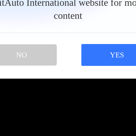
BitAuto International website for mo
content
NO
YES