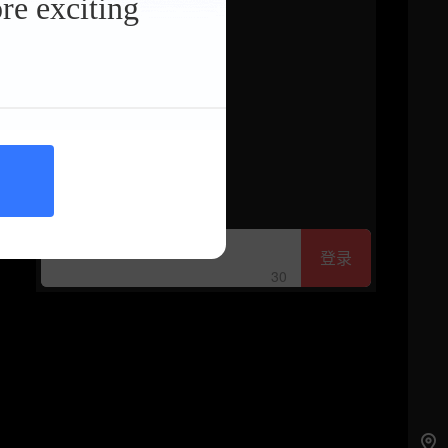
re exciting
登录
30