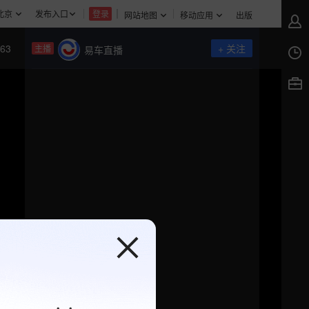
北京
发布入口
登录
网站地图
移动应用
出版
63
+ 关注
主播
易车直播