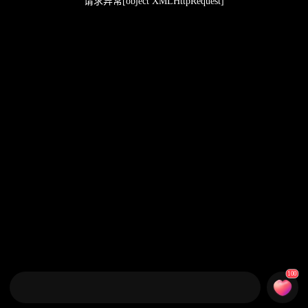
请求异常[object XMLHttpRequest]
100